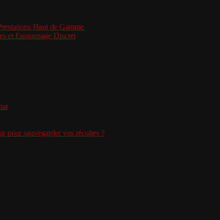
 Prestations Haut de Gamme
es et Espionnage Discret
tat
sir pour sauvegarder vos récoltes ?