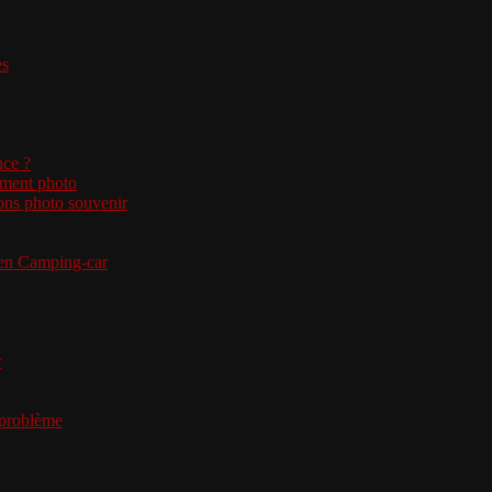
es
nce ?
ement photo
ons photo souvenir
 en Camping-car
r
e problème