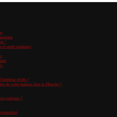
os
otanique
nt ?
et outils pratiques
es
atant
ée
ntérieur stylée ?
aître de votre maison dans la Manche ?
nt extérieur ?
ersonnalisé