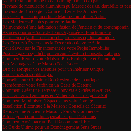
Maîtriser la bouture de l’Oxalis triangularis pas à pas
Travaux de menuiserie aluminium au Maroc : design, durabilité et p
Travaux de Bricolage : Comment Éviter les Accidents
Les Clés pour Comprendre le Marché Immobilier Actuel
Les Meilleures Plantes pour votre Jardin
Réinvention d’une habitation : fusion de l’ancien et du contemporain
Astuces pour une Salle de Bain Organisée et Fonctionnelle
Entretien du jardin : nos conseils pour vous équiper au mieux
Les Erreurs à Éviter dans la Décoration de votre Salon
Tout Savoir sur le Financement de votre Projet Immobilier
Pose de gazon synthétique : erreurs à éviter et conseils pratiques
Comment Rendre votre Maison Plus Écologique et Économique
Les Avantages d’une Maison Bien Isolée
DIY : Fabriquer vos Meubles pour un Intérieur Unique
3 nuisances des outils à gaz
Conseils pour Choisir le Bon Système de Chauffage
Transformer votre Jardin en un Oasis de Détente
Comment Créer une Terrasse Conviviale : Idées et Astuces
Les Dernières Tendances en Matière de Carrelage de Sol
Comment Maximiser l’Espace dans votre Garage
Installation Électrique à la Maison : Conseils de Sécurité
Rénover une Ancienne Maison : Par Où Commencer ?
Bricolage : 5 Outils Indispensables pour Débutants
Comment Aménager un Petit Balcon pour l’Été
Le Guide Ultime pour un Déménagement Sans Stress