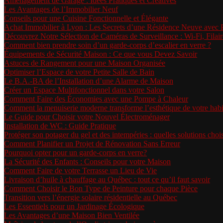
Aménagement de Garage : Idées Pratiques et Créatives
Les Avantages de l’Immobilier Neuf
Conseils pour une Cuisine Fonctionnelle et Élégante
Achat Immobilier à Lyon : Les Secrets d’une Résidence Neuve avec
Découvrez Notre Sélection de Caméras de Surveillance : Wi-Fi, Filair
Comment bien prendre soin d’un garde-corps d’escalier en verre ?
Équipements de Sécurité Maison : Ce que vous Devez Savoir
Astuces de Rangement pour une Maison Organisée
Optimiser l’Espace de votre Petite Salle de Bain
Le B.A.-BA de l’Installation d’une Alarme de Maison
Créer un Espace Multifonctionnel dans votre Salon
Comment Faire des Économies avec une Pompe à Chaleur
Comment la menuiserie moderne transforme l’esthétique de votre habi
Le Guide pour Choisir votre Nouvel Électroménager
Installation de WC : Guide Pratique
Protéger son potager du gel et des intempéries : quelles solutions choi
Comment Planifier un Projet de Rénovation Sans Erreur
Pourquoi opter pour un garde-corps en verre?
La Sécurité des Enfants : Conseils pour votre Maison
Comment Faire de votre Terrasse un Lieu de Vie
Livraison d’huile à chauffage au Québec : tout ce qu’il faut savoir
Comment Choisir le Bon Type de Peinture pour chaque Pièce
Transition vers l’énergie solaire résidentielle au Québec
Les Essentiels pour un Jardinage Écologique
Les Avantages d’une Maison Bien Ventilée