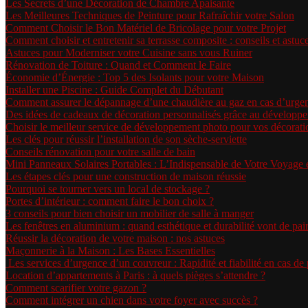
Les Secrets d’une Décoration de Chambre Apaisante
Les Meilleures Techniques de Peinture pour Rafraîchir votre Salon
Comment Choisir le Bon Matériel de Bricolage pour votre Projet
Comment choisir et entretenir sa terrasse composite : conseils et astuc
Astuces pour Moderniser votre Cuisine sans vous Ruiner
Rénovation de Toiture : Quand et Comment le Faire
Économie d’Énergie : Top 5 des Isolants pour votre Maison
Installer une Piscine : Guide Complet du Débutant
Comment assurer le dépannage d’une chaudière au gaz en cas d’urge
Des idées de cadeaux de décoration personnalisés grâce au développ
Choisir le meilleur service de développement photo pour vos décorati
Les clés pour réussir l’installation de son sèche-serviette
Conseils rénovation pour votre salle de bain
Mini Panneaux Solaires Portables : L’Indispensable de Votre Voyage
Les étapes clés pour une construction de maison réussie
Pourquoi se tourner vers un local de stockage ?
Portes d’intérieur : comment faire le bon choix ?
3 conseils pour bien choisir un mobilier de salle à manger
Les fenêtres en aluminium : quand esthétique et durabilité vont de pai
Réussir la décoration de votre maison : nos astuces
Maçonnerie à la Maison : Les Bases Essentielles
Les services d’urgence d’un couvreur : Rapidité et fiabilité en cas d
Location d’appartements à Paris : à quels pièges s’attendre ?
Comment scarifier votre gazon ?
Comment intégrer un chien dans votre foyer avec succès ?