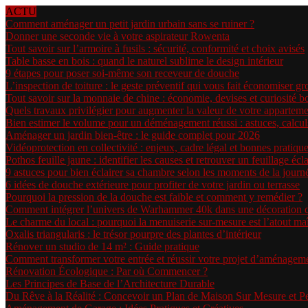
ACTU
Comment aménager un petit jardin urbain sans se ruiner ?
Donner une seconde vie à votre aspirateur Rowenta
Tout savoir sur l’armoire à fusils : sécurité, conformité et choix avisés
Table basse en bois : quand le naturel sublime le design intérieur
9 étapes pour poser soi-même son receveur de douche
L’inspection de toiture : le geste préventif qui vous fait économiser gr
Tout savoir sur la monnaie de chine : économie, devises et curiosité b
Quels travaux privilégier pour augmenter la valeur de votre apparteme
Bien estimer le volume pour un déménagement réussi : astuces, calculs 
Aménager un jardin bien-être : le guide complet pour 2026
Vidéoprotection en collectivité : enjeux, cadre légal et bonnes pratiqu
Pothos feuille jaune : identifier les causes et retrouver un feuillage écl
9 astuces pour bien éclairer sa chambre selon les moments de la journ
6 idées de douche extérieure pour profiter de votre jardin ou terrasse
Pourquoi la pression de la douche est faible et comment y remédier ?
Comment intégrer l’univers de Warhammer 40k dans une décoration d’i
Le charme du local : pourquoi la menuiserie sur-mesure est l’atout m
Oxalis triangularis : le trésor pourpre des plantes d’intérieur
Rénover un studio de 14 m² : Guide pratique
Comment transformer votre entrée et réussir votre projet d’aménageme
Rénovation Écologique : Par où Commencer ?
Les Principes de Base de l’Architecture Durable
Du Rêve à la Réalité : Concevoir un Plan de Maison Sur Mesure et P