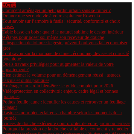
ACTU
Comment aménager un petit jardin urbain sans se ruiner ?
Donner une seconde vie à votre aspirateur Rowenta
Tout savoir sur l’armoire à fusils : sécurité, conformité et choix
avisés
Table basse en bois : quand le naturel sublime le design intérieur
9 étapes pour poser soi-même son receveur de douche
L’inspection de toiture : le geste préventif qui vous fait économiser
gros
Tout savoir sur la monnaie de chine : économie, devises et curiosité
botanique
Quels travaux privilégier pour augmenter la valeur de votre
appartement ?
Bien estimer le volume pour un déménagement réussi : astuces,
calculs et outils pratiques
Aménager un jardin bien-être : le guide complet pour 2026
Vidéoprotection en collectivité : enjeux, cadre légal et bonnes
pratiques
Pothos feuille jaune : identifier les causes et retrouver un feuillage
éclatant
9 astuces pour bien éclairer sa chambre selon les moments de la
journée
6 idées de douche extérieure pour profiter de votre jardin ou terrasse
Pourquoi la pression de la douche est faible et comment y remédier ?