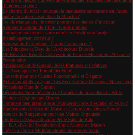
Comment intégrer l’univers de Warhammer 40k dans une décoration
d’intérieur stylée ?
Le charme du local : pourquoi la menuiserie sur-mesure est l’atout
maître de votre maison dans la Manche ?
Oxalis triangularis : le trésor pourpre des plantes d’intérieur
Rénover un studio de 14 m² : Guide pratique
Comment transformer votre entrée et réussir votre projet
d’aménagement extérieur ?
Rénovation Écologique : Par où Commencer ?
Les Principes de Base de l’Architecture Durable
Du Rêve à la Réalité : Concevoir un Plan de Maison Sur Mesure et
Personnalisé
Aménagement de Garage : Idées Pratiques et Créatives
Les Avantages de l’Immobilier Neuf
Conseils pour une Cuisine Fonctionnelle et Élégante
Achat Immobilier à Lyon : Les Secrets d’une Résidence Neuve avec
Prestations Haut de Gamme
Découvrez Notre Sélection de Caméras de Surveillance : Wi-Fi,
Filaires et Espionnage Discret
Comment bien prendre soin d’un garde-corps d’escalier en verre ?
Équipements de Sécurité Maison : Ce que vous Devez Savoir
Astuces de Rangement pour une Maison Organisée
Optimiser l’Espace de votre Petite Salle de Bain
Le B.A.-BA de l’Installation d’une Alarme de Maison
Créer un Espace Multifonctionnel dans votre Salon