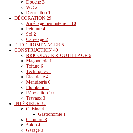
Douche
3
WC
2
Décoration
1
DÉCORATION
29
Aménagement intérieur
10
Peinture
4
Sol
2
Carrelage
2
ELECTROMENAGER
5
CONSTRUCTION
49
BRICOLAGE & OUTILLAGE
6
Maçonnerie
1
Toiture
6
Techniques
1
Électricité
4
Menuiserie
6
Plomberie
5
Rénovation
10
Travaux
3
INTÉRIEUR
32
Cuisine
4
Gastronomie
1
Chambre
8
Salon
4
Garage
3