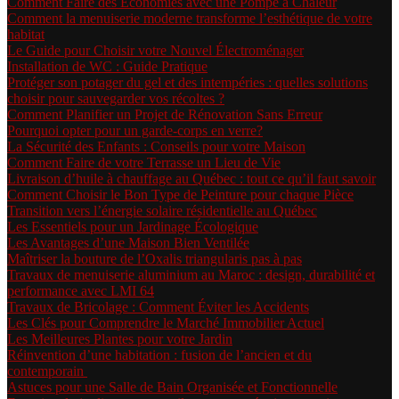
Comment Faire des Économies avec une Pompe à Chaleur
Comment la menuiserie moderne transforme l’esthétique de votre
habitat
Le Guide pour Choisir votre Nouvel Électroménager
Installation de WC : Guide Pratique
Protéger son potager du gel et des intempéries : quelles solutions
choisir pour sauvegarder vos récoltes ?
Comment Planifier un Projet de Rénovation Sans Erreur
Pourquoi opter pour un garde-corps en verre?
La Sécurité des Enfants : Conseils pour votre Maison
Comment Faire de votre Terrasse un Lieu de Vie
Livraison d’huile à chauffage au Québec : tout ce qu’il faut savoir
Comment Choisir le Bon Type de Peinture pour chaque Pièce
Transition vers l’énergie solaire résidentielle au Québec
Les Essentiels pour un Jardinage Écologique
Les Avantages d’une Maison Bien Ventilée
Maîtriser la bouture de l’Oxalis triangularis pas à pas
Travaux de menuiserie aluminium au Maroc : design, durabilité et
performance avec LMI 64
Travaux de Bricolage : Comment Éviter les Accidents
Les Clés pour Comprendre le Marché Immobilier Actuel
Les Meilleures Plantes pour votre Jardin
Réinvention d’une habitation : fusion de l’ancien et du
contemporain
Astuces pour une Salle de Bain Organisée et Fonctionnelle