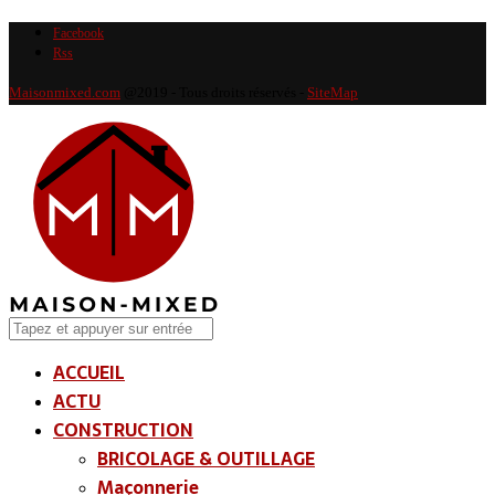
Facebook
Rss
Maisonmixed.com
@2019 - Tous droits réservés -
SiteMap
ACCUEIL
ACTU
CONSTRUCTION
BRICOLAGE & OUTILLAGE
Maçonnerie