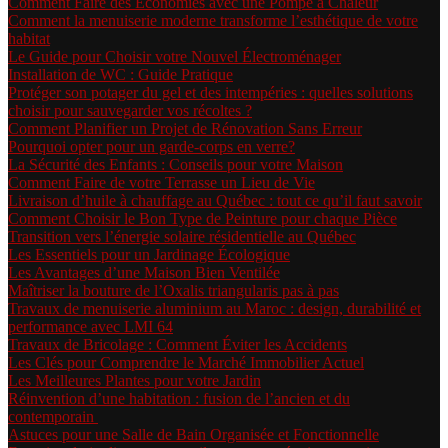
Comment Faire des Économies avec une Pompe à Chaleur
Comment la menuiserie moderne transforme l’esthétique de votre
habitat
Le Guide pour Choisir votre Nouvel Électroménager
Installation de WC : Guide Pratique
Protéger son potager du gel et des intempéries : quelles solutions
choisir pour sauvegarder vos récoltes ?
Comment Planifier un Projet de Rénovation Sans Erreur
Pourquoi opter pour un garde-corps en verre?
La Sécurité des Enfants : Conseils pour votre Maison
Comment Faire de votre Terrasse un Lieu de Vie
Livraison d’huile à chauffage au Québec : tout ce qu’il faut savoir
Comment Choisir le Bon Type de Peinture pour chaque Pièce
Transition vers l’énergie solaire résidentielle au Québec
Les Essentiels pour un Jardinage Écologique
Les Avantages d’une Maison Bien Ventilée
Maîtriser la bouture de l’Oxalis triangularis pas à pas
Travaux de menuiserie aluminium au Maroc : design, durabilité et
performance avec LMI 64
Travaux de Bricolage : Comment Éviter les Accidents
Les Clés pour Comprendre le Marché Immobilier Actuel
Les Meilleures Plantes pour votre Jardin
Réinvention d’une habitation : fusion de l’ancien et du
contemporain
Astuces pour une Salle de Bain Organisée et Fonctionnelle