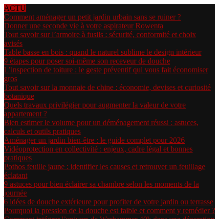
ACTU
Comment aménager un petit jardin urbain sans se ruiner ?
Donner une seconde vie à votre aspirateur Rowenta
Tout savoir sur l’armoire à fusils : sécurité, conformité et choix
avisés
Table basse en bois : quand le naturel sublime le design intérieur
9 étapes pour poser soi-même son receveur de douche
L’inspection de toiture : le geste préventif qui vous fait économiser
gros
Tout savoir sur la monnaie de chine : économie, devises et curiosité
botanique
Quels travaux privilégier pour augmenter la valeur de votre
appartement ?
Bien estimer le volume pour un déménagement réussi : astuces,
calculs et outils pratiques
Aménager un jardin bien-être : le guide complet pour 2026
Vidéoprotection en collectivité : enjeux, cadre légal et bonnes
pratiques
Pothos feuille jaune : identifier les causes et retrouver un feuillage
éclatant
9 astuces pour bien éclairer sa chambre selon les moments de la
journée
6 idées de douche extérieure pour profiter de votre jardin ou terrasse
Pourquoi la pression de la douche est faible et comment y remédier ?