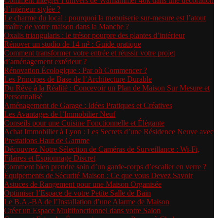
Comment intégrer l’univers de Warhammer 40k dans une décoration
d’intérieur stylée ?
Le charme du local : pourquoi la menuiserie sur-mesure est l’atout
maître de votre maison dans la Manche ?
Oxalis triangularis : le trésor pourpre des plantes d’intérieur
Rénover un studio de 14 m² : Guide pratique
Comment transformer votre entrée et réussir votre projet
d’aménagement extérieur ?
Rénovation Écologique : Par où Commencer ?
Les Principes de Base de l’Architecture Durable
Du Rêve à la Réalité : Concevoir un Plan de Maison Sur Mesure et
Personnalisé
Aménagement de Garage : Idées Pratiques et Créatives
Les Avantages de l’Immobilier Neuf
Conseils pour une Cuisine Fonctionnelle et Élégante
Achat Immobilier à Lyon : Les Secrets d’une Résidence Neuve avec
Prestations Haut de Gamme
Découvrez Notre Sélection de Caméras de Surveillance : Wi-Fi,
Filaires et Espionnage Discret
Comment bien prendre soin d’un garde-corps d’escalier en verre ?
Équipements de Sécurité Maison : Ce que vous Devez Savoir
Astuces de Rangement pour une Maison Organisée
Optimiser l’Espace de votre Petite Salle de Bain
Le B.A.-BA de l’Installation d’une Alarme de Maison
Créer un Espace Multifonctionnel dans votre Salon