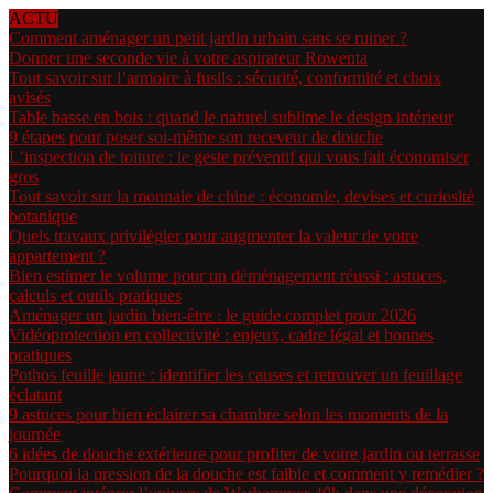
ACTU
Comment aménager un petit jardin urbain sans se ruiner ?
Donner une seconde vie à votre aspirateur Rowenta
Tout savoir sur l’armoire à fusils : sécurité, conformité et choix
avisés
Table basse en bois : quand le naturel sublime le design intérieur
9 étapes pour poser soi-même son receveur de douche
L’inspection de toiture : le geste préventif qui vous fait économiser
gros
Tout savoir sur la monnaie de chine : économie, devises et curiosité
botanique
Quels travaux privilégier pour augmenter la valeur de votre
appartement ?
Bien estimer le volume pour un déménagement réussi : astuces,
calculs et outils pratiques
Aménager un jardin bien-être : le guide complet pour 2026
Vidéoprotection en collectivité : enjeux, cadre légal et bonnes
pratiques
Pothos feuille jaune : identifier les causes et retrouver un feuillage
éclatant
9 astuces pour bien éclairer sa chambre selon les moments de la
journée
6 idées de douche extérieure pour profiter de votre jardin ou terrasse
Pourquoi la pression de la douche est faible et comment y remédier ?