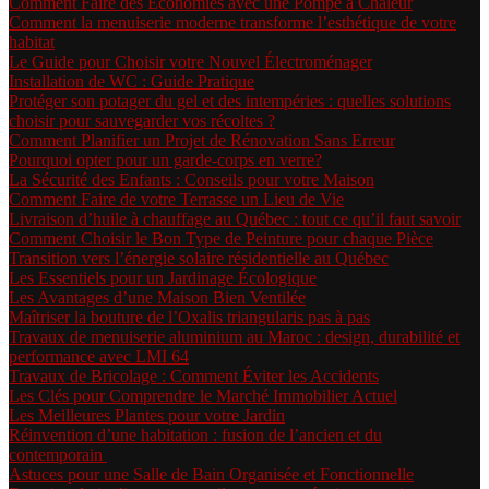
Comment Faire des Économies avec une Pompe à Chaleur
Comment la menuiserie moderne transforme l’esthétique de votre
habitat
Le Guide pour Choisir votre Nouvel Électroménager
Installation de WC : Guide Pratique
Protéger son potager du gel et des intempéries : quelles solutions
choisir pour sauvegarder vos récoltes ?
Comment Planifier un Projet de Rénovation Sans Erreur
Pourquoi opter pour un garde-corps en verre?
La Sécurité des Enfants : Conseils pour votre Maison
Comment Faire de votre Terrasse un Lieu de Vie
Livraison d’huile à chauffage au Québec : tout ce qu’il faut savoir
Comment Choisir le Bon Type de Peinture pour chaque Pièce
Transition vers l’énergie solaire résidentielle au Québec
Les Essentiels pour un Jardinage Écologique
Les Avantages d’une Maison Bien Ventilée
Maîtriser la bouture de l’Oxalis triangularis pas à pas
Travaux de menuiserie aluminium au Maroc : design, durabilité et
performance avec LMI 64
Travaux de Bricolage : Comment Éviter les Accidents
Les Clés pour Comprendre le Marché Immobilier Actuel
Les Meilleures Plantes pour votre Jardin
Réinvention d’une habitation : fusion de l’ancien et du
contemporain
Astuces pour une Salle de Bain Organisée et Fonctionnelle