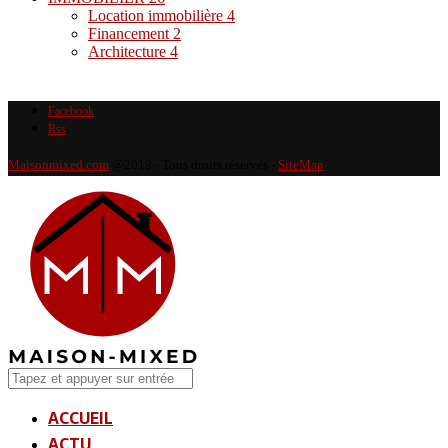
Location immobilière
4
Financement
2
Architecture
4
Facebook
Rss
Maisonmixed.com
@2019 - Tous droits réservés -
SiteMap
ACCUEIL
ACTU