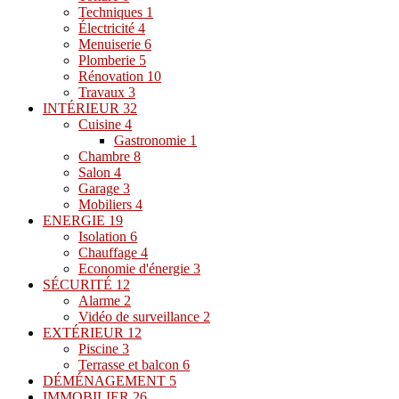
Techniques
1
Électricité
4
Menuiserie
6
Plomberie
5
Rénovation
10
Travaux
3
INTÉRIEUR
32
Cuisine
4
Gastronomie
1
Chambre
8
Salon
4
Garage
3
Mobiliers
4
ENERGIE
19
Isolation
6
Chauffage
4
Economie d'énergie
3
SÉCURITÉ
12
Alarme
2
Vidéo de surveillance
2
EXTÉRIEUR
12
Piscine
3
Terrasse et balcon
6
DÉMÉNAGEMENT
5
IMMOBILIER
26