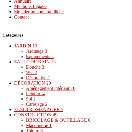
Annuaire
Mentions Légales
Signaler un contenu illicite
Contact
Categories
JARDIN
19
Jardinage
3
Équipements
2
SALLE DE BAIN
13
Douche
3
WC
2
Décoration
1
DÉCORATION
29
Aménagement intérieur
10
Peinture
4
Sol
2
Carrelage
2
ELECTROMENAGER
5
CONSTRUCTION
49
BRICOLAGE & OUTILLAGE
6
Maçonnerie
1
Toiture
6