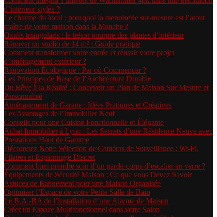
Comment intégrer l’univers de Warhammer 40k dans une décoration
d’intérieur stylée ?
Le charme du local : pourquoi la menuiserie sur-mesure est l’atout
maître de votre maison dans la Manche ?
Oxalis triangularis : le trésor pourpre des plantes d’intérieur
Rénover un studio de 14 m² : Guide pratique
Comment transformer votre entrée et réussir votre projet
d’aménagement extérieur ?
Rénovation Écologique : Par où Commencer ?
Les Principes de Base de l’Architecture Durable
Du Rêve à la Réalité : Concevoir un Plan de Maison Sur Mesure et
Personnalisé
Aménagement de Garage : Idées Pratiques et Créatives
Les Avantages de l’Immobilier Neuf
Conseils pour une Cuisine Fonctionnelle et Élégante
Achat Immobilier à Lyon : Les Secrets d’une Résidence Neuve avec
Prestations Haut de Gamme
Découvrez Notre Sélection de Caméras de Surveillance : Wi-Fi,
Filaires et Espionnage Discret
Comment bien prendre soin d’un garde-corps d’escalier en verre ?
Équipements de Sécurité Maison : Ce que vous Devez Savoir
Astuces de Rangement pour une Maison Organisée
Optimiser l’Espace de votre Petite Salle de Bain
Le B.A.-BA de l’Installation d’une Alarme de Maison
Créer un Espace Multifonctionnel dans votre Salon