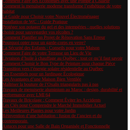
Comment Faire des Économies avec une Pompe à Chaleur
Comment la menuiserie moderne transforme l’esthétique de votre
habitat
Le Guide pour Choisir votre Nouvel Électroménager
Installation de WC : Guide Pratique
Protéger son potager du gel et des intempéries : quelles solutions
choisir pour sauvegarder vos récoltes ?
Comment Planifier un Projet de Rénovation Sans Erreur
Pourquoi opter pour un garde-corps en verre?
La Sécurité des Enfants : Conseils pour votre Maison
Comment Faire de votre Terrasse un Lieu de Vie
Livraison d’huile à chauffage au Québec : tout ce qu’il faut savoir
Comment Choisir le Bon Type de Peinture pour chaque Pièce
Transition vers l’énergie solaire résidentielle au Québec
Les Essentiels pour un Jardinage Écologique
Les Avantages d’une Maison Bien Ventilée
Maîtriser la bouture de l’Oxalis triangularis pas à pas
Travaux de menuiserie aluminium au Maroc : design, durabilité et
performance avec LMI 64
Travaux de Bricolage : Comment Éviter les Accidents
Les Clés pour Comprendre le Marché Immobilier Actuel
Les Meilleures Plantes pour votre Jardin
Réinvention d’une habitation : fusion de l’ancien et du
contemporain
Astuces pour une Salle de Bain Organisée et Fonctionnelle