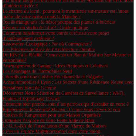
Comment intégrer l’univers de Warhammer 40k dans une décoration
d’intérieur stylée ?
Le charme du local : pourquoi la menuiserie sur-mesure est l’atout
maître de votre maison dans la Manche ?
Oxalis triangularis : le trésor pourpre des plantes d’intérieur
Rénover un studio de 14 m² : Guide pratique
Comment transformer votre entrée et réussir votre projet
d’aménagement extérieur ?
Rénovation Écologique : Par où Commencer ?
Les Principes de Base de l’Architecture Durable
Du Rêve à la Réalité : Concevoir un Plan de Maison Sur Mesure et
Personnalisé
Aménagement de Garage : Idées Pratiques et Créatives
Les Avantages de l’Immobilier Neuf
Conseils pour une Cuisine Fonctionnelle et Élégante
Achat Immobilier à Lyon : Les Secrets d’une Résidence Neuve avec
Prestations Haut de Gamme
Découvrez Notre Sélection de Caméras de Surveillance : Wi-Fi,
Filaires et Espionnage Discret
Comment bien prendre soin d’un garde-corps d’escalier en verre ?
Équipements de Sécurité Maison : Ce que vous Devez Savoir
Astuces de Rangement pour une Maison Organisée
Optimiser l’Espace de votre Petite Salle de Bain
Le B.A.-BA de l’Installation d’une Alarme de Maison
Créer un Espace Multifonctionnel dans votre Salon