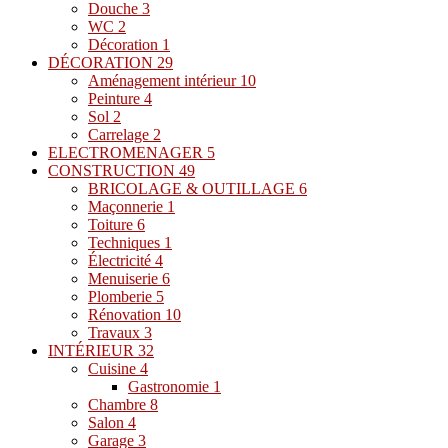
Douche
3
WC
2
Décoration
1
DÉCORATION
29
Aménagement intérieur
10
Peinture
4
Sol
2
Carrelage
2
ELECTROMENAGER
5
CONSTRUCTION
49
BRICOLAGE & OUTILLAGE
6
Maçonnerie
1
Toiture
6
Techniques
1
Électricité
4
Menuiserie
6
Plomberie
5
Rénovation
10
Travaux
3
INTÉRIEUR
32
Cuisine
4
Gastronomie
1
Chambre
8
Salon
4
Garage
3