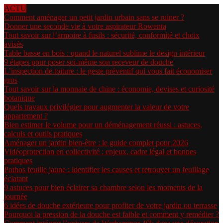
ACTU
Comment aménager un petit jardin urbain sans se ruiner ?
Donner une seconde vie à votre aspirateur Rowenta
Tout savoir sur l’armoire à fusils : sécurité, conformité et choix
avisés
Table basse en bois : quand le naturel sublime le design intérieur
9 étapes pour poser soi-même son receveur de douche
L’inspection de toiture : le geste préventif qui vous fait économiser
gros
Tout savoir sur la monnaie de chine : économie, devises et curiosité
botanique
Quels travaux privilégier pour augmenter la valeur de votre
appartement ?
Bien estimer le volume pour un déménagement réussi : astuces,
calculs et outils pratiques
Aménager un jardin bien-être : le guide complet pour 2026
Vidéoprotection en collectivité : enjeux, cadre légal et bonnes
pratiques
Pothos feuille jaune : identifier les causes et retrouver un feuillage
éclatant
9 astuces pour bien éclairer sa chambre selon les moments de la
journée
6 idées de douche extérieure pour profiter de votre jardin ou terrasse
Pourquoi la pression de la douche est faible et comment y remédier ?