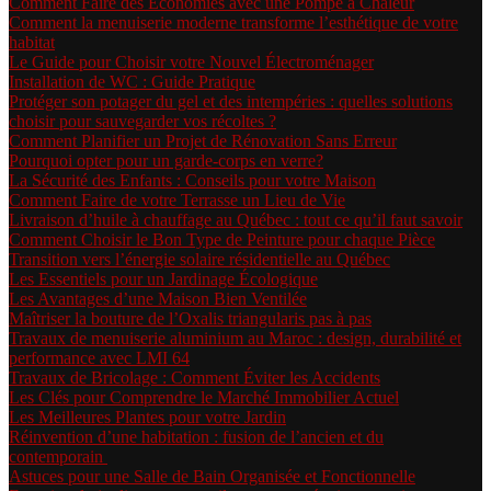
Comment Faire des Économies avec une Pompe à Chaleur
Comment la menuiserie moderne transforme l’esthétique de votre
habitat
Le Guide pour Choisir votre Nouvel Électroménager
Installation de WC : Guide Pratique
Protéger son potager du gel et des intempéries : quelles solutions
choisir pour sauvegarder vos récoltes ?
Comment Planifier un Projet de Rénovation Sans Erreur
Pourquoi opter pour un garde-corps en verre?
La Sécurité des Enfants : Conseils pour votre Maison
Comment Faire de votre Terrasse un Lieu de Vie
Livraison d’huile à chauffage au Québec : tout ce qu’il faut savoir
Comment Choisir le Bon Type de Peinture pour chaque Pièce
Transition vers l’énergie solaire résidentielle au Québec
Les Essentiels pour un Jardinage Écologique
Les Avantages d’une Maison Bien Ventilée
Maîtriser la bouture de l’Oxalis triangularis pas à pas
Travaux de menuiserie aluminium au Maroc : design, durabilité et
performance avec LMI 64
Travaux de Bricolage : Comment Éviter les Accidents
Les Clés pour Comprendre le Marché Immobilier Actuel
Les Meilleures Plantes pour votre Jardin
Réinvention d’une habitation : fusion de l’ancien et du
contemporain
Astuces pour une Salle de Bain Organisée et Fonctionnelle