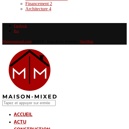
Financement
2
Architecture
4
Facebook
Rss
Maisonmixed.com
@2019 - Tous droits réservés -
SiteMap
ACCUEIL
ACTU