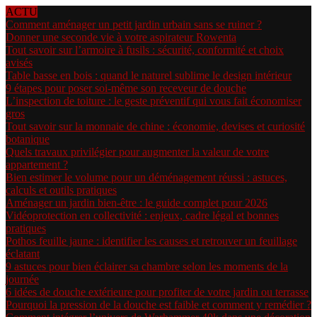
ACTU
Comment aménager un petit jardin urbain sans se ruiner ?
Donner une seconde vie à votre aspirateur Rowenta
Tout savoir sur l’armoire à fusils : sécurité, conformité et choix
avisés
Table basse en bois : quand le naturel sublime le design intérieur
9 étapes pour poser soi-même son receveur de douche
L’inspection de toiture : le geste préventif qui vous fait économiser
gros
Tout savoir sur la monnaie de chine : économie, devises et curiosité
botanique
Quels travaux privilégier pour augmenter la valeur de votre
appartement ?
Bien estimer le volume pour un déménagement réussi : astuces,
calculs et outils pratiques
Aménager un jardin bien-être : le guide complet pour 2026
Vidéoprotection en collectivité : enjeux, cadre légal et bonnes
pratiques
Pothos feuille jaune : identifier les causes et retrouver un feuillage
éclatant
9 astuces pour bien éclairer sa chambre selon les moments de la
journée
6 idées de douche extérieure pour profiter de votre jardin ou terrasse
Pourquoi la pression de la douche est faible et comment y remédier ?