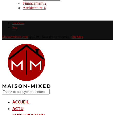
Financement
2
Architecture
4
Facebook
Rss
Maisonmixed.com
@2019 - Tous droits réservés -
SiteMap
ACCUEIL
ACTU