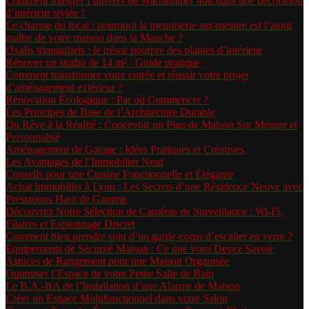
Comment intégrer l’univers de Warhammer 40k dans une décoration
d’intérieur stylée ?
Le charme du local : pourquoi la menuiserie sur-mesure est l’atout
maître de votre maison dans la Manche ?
Oxalis triangularis : le trésor pourpre des plantes d’intérieur
Rénover un studio de 14 m² : Guide pratique
Comment transformer votre entrée et réussir votre projet
d’aménagement extérieur ?
Rénovation Écologique : Par où Commencer ?
Les Principes de Base de l’Architecture Durable
Du Rêve à la Réalité : Concevoir un Plan de Maison Sur Mesure et
Personnalisé
Aménagement de Garage : Idées Pratiques et Créatives
Les Avantages de l’Immobilier Neuf
Conseils pour une Cuisine Fonctionnelle et Élégante
Achat Immobilier à Lyon : Les Secrets d’une Résidence Neuve avec
Prestations Haut de Gamme
Découvrez Notre Sélection de Caméras de Surveillance : Wi-Fi,
Filaires et Espionnage Discret
Comment bien prendre soin d’un garde-corps d’escalier en verre ?
Équipements de Sécurité Maison : Ce que vous Devez Savoir
Astuces de Rangement pour une Maison Organisée
Optimiser l’Espace de votre Petite Salle de Bain
Le B.A.-BA de l’Installation d’une Alarme de Maison
Créer un Espace Multifonctionnel dans votre Salon