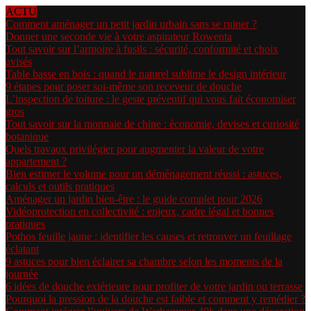
ACTU
Comment aménager un petit jardin urbain sans se ruiner ?
Donner une seconde vie à votre aspirateur Rowenta
Tout savoir sur l’armoire à fusils : sécurité, conformité et choix
avisés
Table basse en bois : quand le naturel sublime le design intérieur
9 étapes pour poser soi-même son receveur de douche
L’inspection de toiture : le geste préventif qui vous fait économiser
gros
Tout savoir sur la monnaie de chine : économie, devises et curiosité
botanique
Quels travaux privilégier pour augmenter la valeur de votre
appartement ?
Bien estimer le volume pour un déménagement réussi : astuces,
calculs et outils pratiques
Aménager un jardin bien-être : le guide complet pour 2026
Vidéoprotection en collectivité : enjeux, cadre légal et bonnes
pratiques
Pothos feuille jaune : identifier les causes et retrouver un feuillage
éclatant
9 astuces pour bien éclairer sa chambre selon les moments de la
journée
6 idées de douche extérieure pour profiter de votre jardin ou terrasse
Pourquoi la pression de la douche est faible et comment y remédier ?