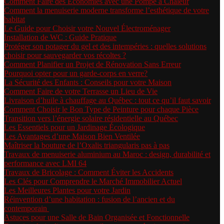
Comment Faire des Économies avec une Pompe à Chaleur
Comment la menuiserie moderne transforme l’esthétique de votre
habitat
Le Guide pour Choisir votre Nouvel Électroménager
Installation de WC : Guide Pratique
Protéger son potager du gel et des intempéries : quelles solutions
choisir pour sauvegarder vos récoltes ?
Comment Planifier un Projet de Rénovation Sans Erreur
Pourquoi opter pour un garde-corps en verre?
La Sécurité des Enfants : Conseils pour votre Maison
Comment Faire de votre Terrasse un Lieu de Vie
Livraison d’huile à chauffage au Québec : tout ce qu’il faut savoir
Comment Choisir le Bon Type de Peinture pour chaque Pièce
Transition vers l’énergie solaire résidentielle au Québec
Les Essentiels pour un Jardinage Écologique
Les Avantages d’une Maison Bien Ventilée
Maîtriser la bouture de l’Oxalis triangularis pas à pas
Travaux de menuiserie aluminium au Maroc : design, durabilité et
performance avec LMI 64
Travaux de Bricolage : Comment Éviter les Accidents
Les Clés pour Comprendre le Marché Immobilier Actuel
Les Meilleures Plantes pour votre Jardin
Réinvention d’une habitation : fusion de l’ancien et du
contemporain
Astuces pour une Salle de Bain Organisée et Fonctionnelle