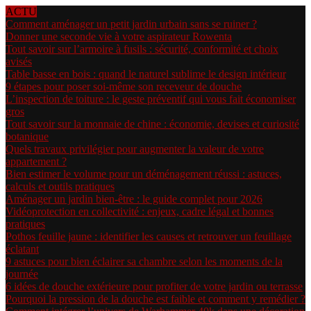
ACTU
Comment aménager un petit jardin urbain sans se ruiner ?
Donner une seconde vie à votre aspirateur Rowenta
Tout savoir sur l’armoire à fusils : sécurité, conformité et choix
avisés
Table basse en bois : quand le naturel sublime le design intérieur
9 étapes pour poser soi-même son receveur de douche
L’inspection de toiture : le geste préventif qui vous fait économiser
gros
Tout savoir sur la monnaie de chine : économie, devises et curiosité
botanique
Quels travaux privilégier pour augmenter la valeur de votre
appartement ?
Bien estimer le volume pour un déménagement réussi : astuces,
calculs et outils pratiques
Aménager un jardin bien-être : le guide complet pour 2026
Vidéoprotection en collectivité : enjeux, cadre légal et bonnes
pratiques
Pothos feuille jaune : identifier les causes et retrouver un feuillage
éclatant
9 astuces pour bien éclairer sa chambre selon les moments de la
journée
6 idées de douche extérieure pour profiter de votre jardin ou terrasse
Pourquoi la pression de la douche est faible et comment y remédier ?