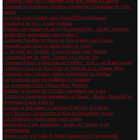
Comment Faire des Économies avec une Pompe à Chaleur
Comment la menuiserie moderne transforme l’esthétique de votre
habitat
Le Guide pour Choisir votre Nouvel Électroménager
Installation de WC : Guide Pratique
Protéger son potager du gel et des intempéries : quelles solutions
choisir pour sauvegarder vos récoltes ?
Comment Planifier un Projet de Rénovation Sans Erreur
Pourquoi opter pour un garde-corps en verre?
La Sécurité des Enfants : Conseils pour votre Maison
Comment Faire de votre Terrasse un Lieu de Vie
Livraison d’huile à chauffage au Québec : tout ce qu’il faut savoir
Comment Choisir le Bon Type de Peinture pour chaque Pièce
Transition vers l’énergie solaire résidentielle au Québec
Les Essentiels pour un Jardinage Écologique
Les Avantages d’une Maison Bien Ventilée
Maîtriser la bouture de l’Oxalis triangularis pas à pas
Travaux de menuiserie aluminium au Maroc : design, durabilité et
performance avec LMI 64
Travaux de Bricolage : Comment Éviter les Accidents
Les Clés pour Comprendre le Marché Immobilier Actuel
Les Meilleures Plantes pour votre Jardin
Réinvention d’une habitation : fusion de l’ancien et du
contemporain
Astuces pour une Salle de Bain Organisée et Fonctionnelle