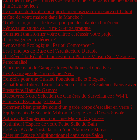
Comment intégrer l’univers de Warhammer 40k dans une décoration
d’intérieur stylée ?
Le charme du local : pourquoi la menuiserie sur-mesure est l’atout
maître de votre maison dans la Manche ?
Oxalis triangularis : le trésor pourpre des plantes d’intérieur
Rénover un studio de 14 m² : Guide pratique
Comment transformer votre entrée et réussir votre projet
d’aménagement extérieur ?
Rénovation Écologique : Par où Commencer ?
Les Principes de Base de l’Architecture Durable
Du Rêve à la Réalité : Concevoir un Plan de Maison Sur Mesure et
Personnalisé
Aménagement de Garage : Idées Pratiques et Créatives
Les Avantages de l’Immobilier Neuf
Conseils pour une Cuisine Fonctionnelle et Élégante
Achat Immobilier à Lyon : Les Secrets d’une Résidence Neuve avec
Prestations Haut de Gamme
Découvrez Notre Sélection de Caméras de Surveillance : Wi-Fi,
Filaires et Espionnage Discret
Comment bien prendre soin d’un garde-corps d’escalier en verre ?
Équipements de Sécurité Maison : Ce que vous Devez Savoir
Astuces de Rangement pour une Maison Organisée
Optimiser l’Espace de votre Petite Salle de Bain
Le B.A.-BA de l’Installation d’une Alarme de Maison
Créer un Espace Multifonctionnel dans votre Salon