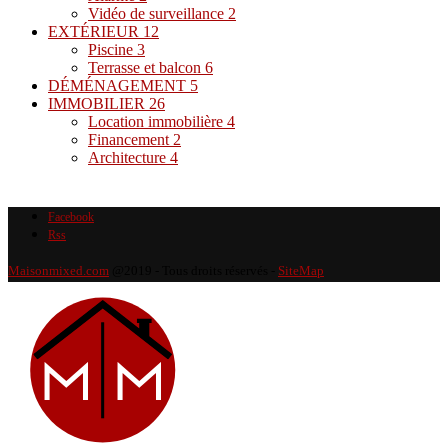
Vidéo de surveillance
2
EXTÉRIEUR
12
Piscine
3
Terrasse et balcon
6
DÉMÉNAGEMENT
5
IMMOBILIER
26
Location immobilière
4
Financement
2
Architecture
4
Facebook
Rss
Maisonmixed.com
@2019 - Tous droits réservés -
SiteMap