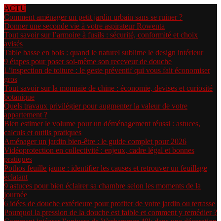
ACTU
Comment aménager un petit jardin urbain sans se ruiner ?
Donner une seconde vie à votre aspirateur Rowenta
Tout savoir sur l’armoire à fusils : sécurité, conformité et choix
avisés
Table basse en bois : quand le naturel sublime le design intérieur
9 étapes pour poser soi-même son receveur de douche
L’inspection de toiture : le geste préventif qui vous fait économiser
gros
Tout savoir sur la monnaie de chine : économie, devises et curiosité
botanique
Quels travaux privilégier pour augmenter la valeur de votre
appartement ?
Bien estimer le volume pour un déménagement réussi : astuces,
calculs et outils pratiques
Aménager un jardin bien-être : le guide complet pour 2026
Vidéoprotection en collectivité : enjeux, cadre légal et bonnes
pratiques
Pothos feuille jaune : identifier les causes et retrouver un feuillage
éclatant
9 astuces pour bien éclairer sa chambre selon les moments de la
journée
6 idées de douche extérieure pour profiter de votre jardin ou terrasse
Pourquoi la pression de la douche est faible et comment y remédier ?