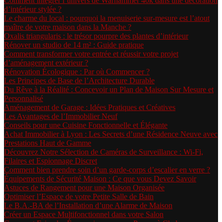
Comment intégrer l’univers de Warhammer 40k dans une décoration
d’intérieur stylée ?
Le charme du local : pourquoi la menuiserie sur-mesure est l’atout
maître de votre maison dans la Manche ?
Oxalis triangularis : le trésor pourpre des plantes d’intérieur
Rénover un studio de 14 m² : Guide pratique
Comment transformer votre entrée et réussir votre projet
d’aménagement extérieur ?
Rénovation Écologique : Par où Commencer ?
Les Principes de Base de l’Architecture Durable
Du Rêve à la Réalité : Concevoir un Plan de Maison Sur Mesure et
Personnalisé
Aménagement de Garage : Idées Pratiques et Créatives
Les Avantages de l’Immobilier Neuf
Conseils pour une Cuisine Fonctionnelle et Élégante
Achat Immobilier à Lyon : Les Secrets d’une Résidence Neuve avec
Prestations Haut de Gamme
Découvrez Notre Sélection de Caméras de Surveillance : Wi-Fi,
Filaires et Espionnage Discret
Comment bien prendre soin d’un garde-corps d’escalier en verre ?
Équipements de Sécurité Maison : Ce que vous Devez Savoir
Astuces de Rangement pour une Maison Organisée
Optimiser l’Espace de votre Petite Salle de Bain
Le B.A.-BA de l’Installation d’une Alarme de Maison
Créer un Espace Multifonctionnel dans votre Salon