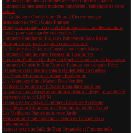
Comment Faire des Économies avec une Pompe à Chaleur
Comment la menuiserie moderne transforme l’esthétique de votre
habitat
Le Guide pour Choisir votre Nouvel Électroménager
Installation de WC : Guide Pratique
Protéger son potager du gel et des intempéries : quelles solutions
choisir pour sauvegarder vos récoltes ?
Comment Planifier un Projet de Rénovation Sans Erreur
Pourquoi opter pour un garde-corps en verre?
La Sécurité des Enfants : Conseils pour votre Maison
Comment Faire de votre Terrasse un Lieu de Vie
Livraison d’huile à chauffage au Québec : tout ce qu’il faut savoir
Comment Choisir le Bon Type de Peinture pour chaque Pièce
Transition vers l’énergie solaire résidentielle au Québec
Les Essentiels pour un Jardinage Écologique
Les Avantages d’une Maison Bien Ventilée
Maîtriser la bouture de l’Oxalis triangularis pas à pas
Travaux de menuiserie aluminium au Maroc : design, durabilité et
performance avec LMI 64
Travaux de Bricolage : Comment Éviter les Accidents
Les Clés pour Comprendre le Marché Immobilier Actuel
Les Meilleures Plantes pour votre Jardin
Réinvention d’une habitation : fusion de l’ancien et du
contemporain
Astuces pour une Salle de Bain Organisée et Fonctionnelle