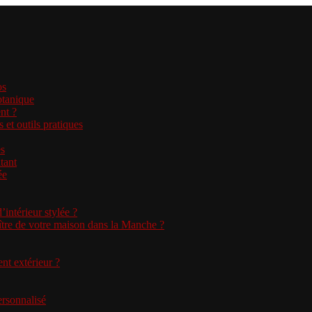
os
otanique
nt ?
et outils pratiques
es
atant
ée
ntérieur stylée ?
aître de votre maison dans la Manche ?
nt extérieur ?
ersonnalisé