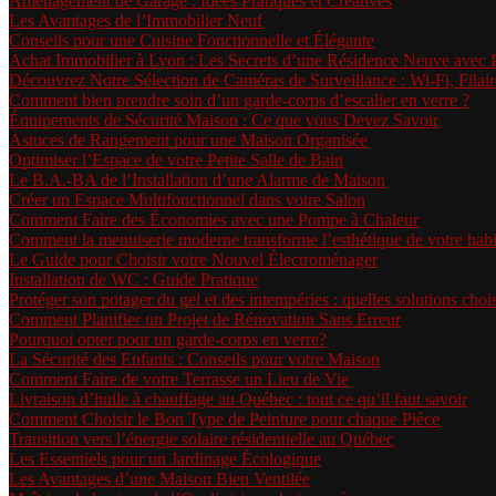
Aménagement de Garage : Idées Pratiques et Créatives
Les Avantages de l’Immobilier Neuf
Conseils pour une Cuisine Fonctionnelle et Élégante
Achat Immobilier à Lyon : Les Secrets d’une Résidence Neuve avec
Découvrez Notre Sélection de Caméras de Surveillance : Wi-Fi, Filair
Comment bien prendre soin d’un garde-corps d’escalier en verre ?
Équipements de Sécurité Maison : Ce que vous Devez Savoir
Astuces de Rangement pour une Maison Organisée
Optimiser l’Espace de votre Petite Salle de Bain
Le B.A.-BA de l’Installation d’une Alarme de Maison
Créer un Espace Multifonctionnel dans votre Salon
Comment Faire des Économies avec une Pompe à Chaleur
Comment la menuiserie moderne transforme l’esthétique de votre habi
Le Guide pour Choisir votre Nouvel Électroménager
Installation de WC : Guide Pratique
Protéger son potager du gel et des intempéries : quelles solutions choi
Comment Planifier un Projet de Rénovation Sans Erreur
Pourquoi opter pour un garde-corps en verre?
La Sécurité des Enfants : Conseils pour votre Maison
Comment Faire de votre Terrasse un Lieu de Vie
Livraison d’huile à chauffage au Québec : tout ce qu’il faut savoir
Comment Choisir le Bon Type de Peinture pour chaque Pièce
Transition vers l’énergie solaire résidentielle au Québec
Les Essentiels pour un Jardinage Écologique
Les Avantages d’une Maison Bien Ventilée