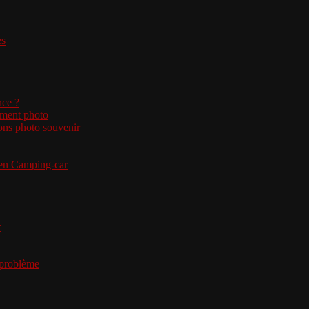
es
nce ?
ement photo
ons photo souvenir
 en Camping-car
r
e problème