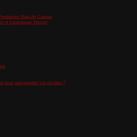
 Prestations Haut de Gamme
es et Espionnage Discret
tat
sir pour sauvegarder vos récoltes ?