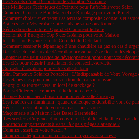
Les Secrets d’une Décoration de Chambre Apaisante
Les Meilleures Techniques de Peinture pour Rafraîchir votre Salon
Comment Choisir le Bon Matériel de Bricolage pour votre Projet
Comment choisir et entretenir sa terrasse composite : conseils et astuc
Astuces pour Moderniser votre Cuisine sans vous Ruiner
Rénovation de Toiture : Quand et Comment le Faire
Économie d’Énergie : Top 5 des Isolants pour votre Maison
Installer une Piscine : Guide Complet du Débutant
Comment assurer le dépannage d’une chaudière au gaz en cas d’urge
Des idées de cadeaux de décoration personnalisés grâce au développ
Choisir le meilleur service de développement photo pour vos décorati
Les clés pour réussir l’installation de son sèche-serviette
Conseils rénovation pour votre salle de bain
Mini Panneaux Solaires Portables : L’Indispensable de Votre Voyage
Les étapes clés pour une construction de maison réussie
Pourquoi se tourner vers un local de stockage ?
Portes d’intérieur : comment faire le bon choix ?
3 conseils pour bien choisir un mobilier de salle à manger
Les fenêtres en aluminium : quand esthétique et durabilité vont de pai
Réussir la décoration de votre maison : nos astuces
Maçonnerie à la Maison : Les Bases Essentielles
Les services d’urgence d’un couvreur : Rapidité et fiabilité en cas d
Location d’appartements à Paris : à quels pièges s’attendre ?
Comment scarifier votre gazon ?
Comment intégrer un chien dans votre foyer avec succès ?