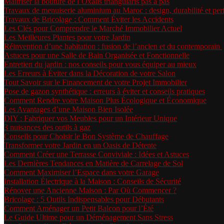
Maîtriser la bouture de l’Oxalis triangularis pas à pas
Travaux de menuiserie aluminium au Maroc : design, durabilité et p
Travaux de Bricolage : Comment Éviter les Accidents
Les Clés pour Comprendre le Marché Immobilier Actuel
Les Meilleures Plantes pour votre Jardin
Réinvention d’une habitation : fusion de l’ancien et du contemporain
Astuces pour une Salle de Bain Organisée et Fonctionnelle
Entretien du jardin : nos conseils pour vous équiper au mieux
Les Erreurs à Éviter dans la Décoration de votre Salon
Tout Savoir sur le Financement de votre Projet Immobilier
Pose de gazon synthétique : erreurs à éviter et conseils pratiques
Comment Rendre votre Maison Plus Écologique et Économique
Les Avantages d’une Maison Bien Isolée
DIY : Fabriquer vos Meubles pour un Intérieur Unique
3 nuisances des outils à gaz
Conseils pour Choisir le Bon Système de Chauffage
Transformer votre Jardin en un Oasis de Détente
Comment Créer une Terrasse Conviviale : Idées et Astuces
Les Dernières Tendances en Matière de Carrelage de Sol
Comment Maximiser l’Espace dans votre Garage
Installation Électrique à la Maison : Conseils de Sécurité
Rénover une Ancienne Maison : Par Où Commencer ?
Bricolage : 5 Outils Indispensables pour Débutants
Comment Aménager un Petit Balcon pour l’Été
Le Guide Ultime pour un Déménagement Sans Stress