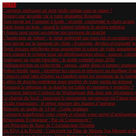
ACTU
Comment aménager un petit jardin urbain sans se ruiner ?
Donner une seconde vie à votre aspirateur Rowenta
Tout savoir sur l’armoire à fusils : sécurité, conformité et choix avisés
Table basse en bois : quand le naturel sublime le design intérieur
9 étapes pour poser soi-même son receveur de douche
L’inspection de toiture : le geste préventif qui vous fait économiser gr
Tout savoir sur la monnaie de chine : économie, devises et curiosité b
Quels travaux privilégier pour augmenter la valeur de votre apparteme
Bien estimer le volume pour un déménagement réussi : astuces, calculs 
Aménager un jardin bien-être : le guide complet pour 2026
Vidéoprotection en collectivité : enjeux, cadre légal et bonnes pratiqu
Pothos feuille jaune : identifier les causes et retrouver un feuillage écl
9 astuces pour bien éclairer sa chambre selon les moments de la journ
6 idées de douche extérieure pour profiter de votre jardin ou terrasse
Pourquoi la pression de la douche est faible et comment y remédier ?
Comment intégrer l’univers de Warhammer 40k dans une décoration d’i
Le charme du local : pourquoi la menuiserie sur-mesure est l’atout m
Oxalis triangularis : le trésor pourpre des plantes d’intérieur
Rénover un studio de 14 m² : Guide pratique
Comment transformer votre entrée et réussir votre projet d’aménageme
Rénovation Écologique : Par où Commencer ?
Les Principes de Base de l’Architecture Durable
Du Rêve à la Réalité : Concevoir un Plan de Maison Sur Mesure et P