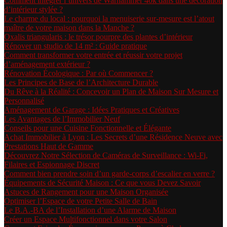
Comment intégrer l’univers de Warhammer 40k dans une décoration
d’intérieur stylée ?
Le charme du local : pourquoi la menuiserie sur-mesure est l’atout
maître de votre maison dans la Manche ?
Oxalis triangularis : le trésor pourpre des plantes d’intérieur
Rénover un studio de 14 m² : Guide pratique
Comment transformer votre entrée et réussir votre projet
d’aménagement extérieur ?
Rénovation Écologique : Par où Commencer ?
Les Principes de Base de l’Architecture Durable
Du Rêve à la Réalité : Concevoir un Plan de Maison Sur Mesure et
Personnalisé
Aménagement de Garage : Idées Pratiques et Créatives
Les Avantages de l’Immobilier Neuf
Conseils pour une Cuisine Fonctionnelle et Élégante
Achat Immobilier à Lyon : Les Secrets d’une Résidence Neuve avec
Prestations Haut de Gamme
Découvrez Notre Sélection de Caméras de Surveillance : Wi-Fi,
Filaires et Espionnage Discret
Comment bien prendre soin d’un garde-corps d’escalier en verre ?
Équipements de Sécurité Maison : Ce que vous Devez Savoir
Astuces de Rangement pour une Maison Organisée
Optimiser l’Espace de votre Petite Salle de Bain
Le B.A.-BA de l’Installation d’une Alarme de Maison
Créer un Espace Multifonctionnel dans votre Salon