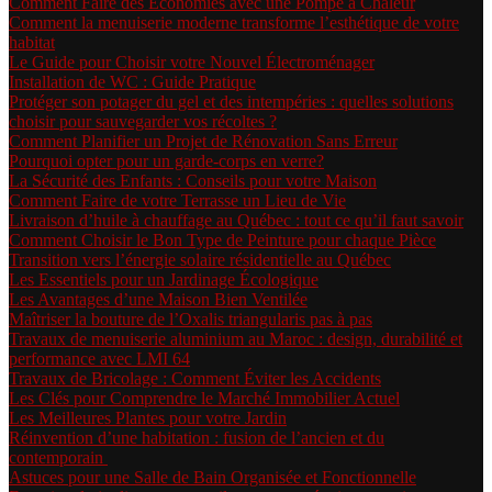
Comment Faire des Économies avec une Pompe à Chaleur
Comment la menuiserie moderne transforme l’esthétique de votre
habitat
Le Guide pour Choisir votre Nouvel Électroménager
Installation de WC : Guide Pratique
Protéger son potager du gel et des intempéries : quelles solutions
choisir pour sauvegarder vos récoltes ?
Comment Planifier un Projet de Rénovation Sans Erreur
Pourquoi opter pour un garde-corps en verre?
La Sécurité des Enfants : Conseils pour votre Maison
Comment Faire de votre Terrasse un Lieu de Vie
Livraison d’huile à chauffage au Québec : tout ce qu’il faut savoir
Comment Choisir le Bon Type de Peinture pour chaque Pièce
Transition vers l’énergie solaire résidentielle au Québec
Les Essentiels pour un Jardinage Écologique
Les Avantages d’une Maison Bien Ventilée
Maîtriser la bouture de l’Oxalis triangularis pas à pas
Travaux de menuiserie aluminium au Maroc : design, durabilité et
performance avec LMI 64
Travaux de Bricolage : Comment Éviter les Accidents
Les Clés pour Comprendre le Marché Immobilier Actuel
Les Meilleures Plantes pour votre Jardin
Réinvention d’une habitation : fusion de l’ancien et du
contemporain
Astuces pour une Salle de Bain Organisée et Fonctionnelle