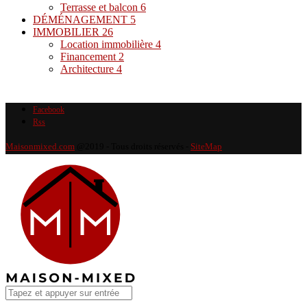
Terrasse et balcon
6
DÉMÉNAGEMENT
5
IMMOBILIER
26
Location immobilière
4
Financement
2
Architecture
4
Facebook
Rss
Maisonmixed.com
@2019 - Tous droits réservés -
SiteMap