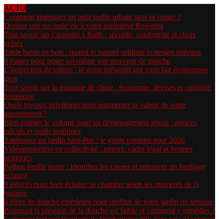
ACTU
Comment aménager un petit jardin urbain sans se ruiner ?
Donner une seconde vie à votre aspirateur Rowenta
Tout savoir sur l’armoire à fusils : sécurité, conformité et choix
avisés
Table basse en bois : quand le naturel sublime le design intérieur
9 étapes pour poser soi-même son receveur de douche
L’inspection de toiture : le geste préventif qui vous fait économiser
gros
Tout savoir sur la monnaie de chine : économie, devises et curiosité
botanique
Quels travaux privilégier pour augmenter la valeur de votre
appartement ?
Bien estimer le volume pour un déménagement réussi : astuces,
calculs et outils pratiques
Aménager un jardin bien-être : le guide complet pour 2026
Vidéoprotection en collectivité : enjeux, cadre légal et bonnes
pratiques
Pothos feuille jaune : identifier les causes et retrouver un feuillage
éclatant
9 astuces pour bien éclairer sa chambre selon les moments de la
journée
6 idées de douche extérieure pour profiter de votre jardin ou terrasse
Pourquoi la pression de la douche est faible et comment y remédier ?