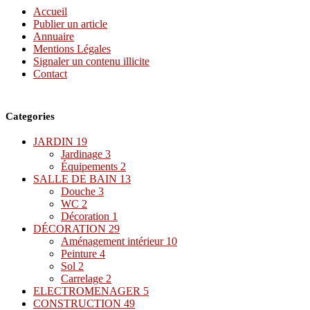
Accueil
Publier un article
Annuaire
Mentions Légales
Signaler un contenu illicite
Contact
Categories
JARDIN
19
Jardinage
3
Équipements
2
SALLE DE BAIN
13
Douche
3
WC
2
Décoration
1
DÉCORATION
29
Aménagement intérieur
10
Peinture
4
Sol
2
Carrelage
2
ELECTROMENAGER
5
CONSTRUCTION
49