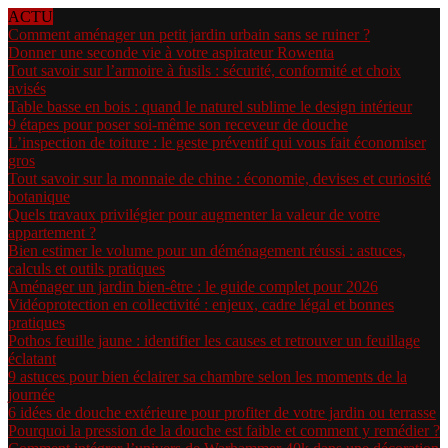
ACTU
Comment aménager un petit jardin urbain sans se ruiner ?
Donner une seconde vie à votre aspirateur Rowenta
Tout savoir sur l’armoire à fusils : sécurité, conformité et choix
avisés
Table basse en bois : quand le naturel sublime le design intérieur
9 étapes pour poser soi-même son receveur de douche
L’inspection de toiture : le geste préventif qui vous fait économiser
gros
Tout savoir sur la monnaie de chine : économie, devises et curiosité
botanique
Quels travaux privilégier pour augmenter la valeur de votre
appartement ?
Bien estimer le volume pour un déménagement réussi : astuces,
calculs et outils pratiques
Aménager un jardin bien-être : le guide complet pour 2026
Vidéoprotection en collectivité : enjeux, cadre légal et bonnes
pratiques
Pothos feuille jaune : identifier les causes et retrouver un feuillage
éclatant
9 astuces pour bien éclairer sa chambre selon les moments de la
journée
6 idées de douche extérieure pour profiter de votre jardin ou terrasse
Pourquoi la pression de la douche est faible et comment y remédier ?