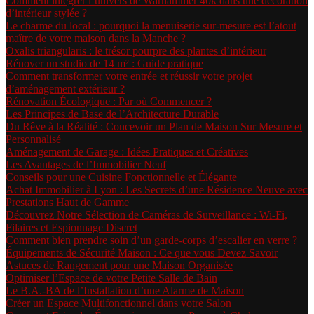
Comment intégrer l’univers de Warhammer 40k dans une décoration
d’intérieur stylée ?
Le charme du local : pourquoi la menuiserie sur-mesure est l’atout
maître de votre maison dans la Manche ?
Oxalis triangularis : le trésor pourpre des plantes d’intérieur
Rénover un studio de 14 m² : Guide pratique
Comment transformer votre entrée et réussir votre projet
d’aménagement extérieur ?
Rénovation Écologique : Par où Commencer ?
Les Principes de Base de l’Architecture Durable
Du Rêve à la Réalité : Concevoir un Plan de Maison Sur Mesure et
Personnalisé
Aménagement de Garage : Idées Pratiques et Créatives
Les Avantages de l’Immobilier Neuf
Conseils pour une Cuisine Fonctionnelle et Élégante
Achat Immobilier à Lyon : Les Secrets d’une Résidence Neuve avec
Prestations Haut de Gamme
Découvrez Notre Sélection de Caméras de Surveillance : Wi-Fi,
Filaires et Espionnage Discret
Comment bien prendre soin d’un garde-corps d’escalier en verre ?
Équipements de Sécurité Maison : Ce que vous Devez Savoir
Astuces de Rangement pour une Maison Organisée
Optimiser l’Espace de votre Petite Salle de Bain
Le B.A.-BA de l’Installation d’une Alarme de Maison
Créer un Espace Multifonctionnel dans votre Salon