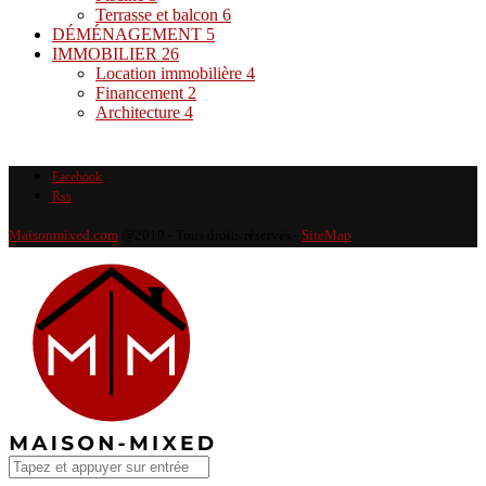
Terrasse et balcon
6
DÉMÉNAGEMENT
5
IMMOBILIER
26
Location immobilière
4
Financement
2
Architecture
4
Facebook
Rss
Maisonmixed.com
@2019 - Tous droits réservés -
SiteMap