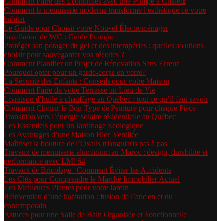
Comment Faire des Économies avec une Pompe à Chaleur
Comment la menuiserie moderne transforme l’esthétique de votre
habitat
Le Guide pour Choisir votre Nouvel Électroménager
Installation de WC : Guide Pratique
Protéger son potager du gel et des intempéries : quelles solutions
choisir pour sauvegarder vos récoltes ?
Comment Planifier un Projet de Rénovation Sans Erreur
Pourquoi opter pour un garde-corps en verre?
La Sécurité des Enfants : Conseils pour votre Maison
Comment Faire de votre Terrasse un Lieu de Vie
Livraison d’huile à chauffage au Québec : tout ce qu’il faut savoir
Comment Choisir le Bon Type de Peinture pour chaque Pièce
Transition vers l’énergie solaire résidentielle au Québec
Les Essentiels pour un Jardinage Écologique
Les Avantages d’une Maison Bien Ventilée
Maîtriser la bouture de l’Oxalis triangularis pas à pas
Travaux de menuiserie aluminium au Maroc : design, durabilité et
performance avec LMI 64
Travaux de Bricolage : Comment Éviter les Accidents
Les Clés pour Comprendre le Marché Immobilier Actuel
Les Meilleures Plantes pour votre Jardin
Réinvention d’une habitation : fusion de l’ancien et du
contemporain
Astuces pour une Salle de Bain Organisée et Fonctionnelle