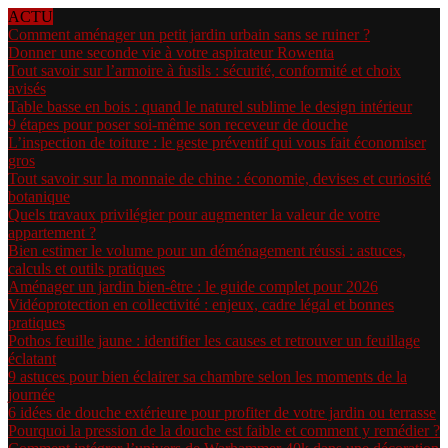
ACTU
Comment aménager un petit jardin urbain sans se ruiner ?
Donner une seconde vie à votre aspirateur Rowenta
Tout savoir sur l’armoire à fusils : sécurité, conformité et choix
avisés
Table basse en bois : quand le naturel sublime le design intérieur
9 étapes pour poser soi-même son receveur de douche
L’inspection de toiture : le geste préventif qui vous fait économiser
gros
Tout savoir sur la monnaie de chine : économie, devises et curiosité
botanique
Quels travaux privilégier pour augmenter la valeur de votre
appartement ?
Bien estimer le volume pour un déménagement réussi : astuces,
calculs et outils pratiques
Aménager un jardin bien-être : le guide complet pour 2026
Vidéoprotection en collectivité : enjeux, cadre légal et bonnes
pratiques
Pothos feuille jaune : identifier les causes et retrouver un feuillage
éclatant
9 astuces pour bien éclairer sa chambre selon les moments de la
journée
6 idées de douche extérieure pour profiter de votre jardin ou terrasse
Pourquoi la pression de la douche est faible et comment y remédier ?