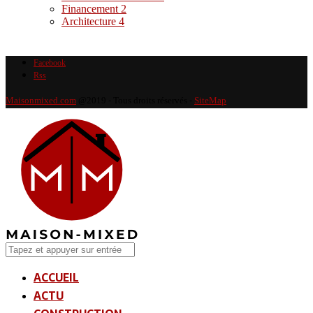
Financement
2
Architecture
4
Facebook
Rss
Maisonmixed.com
@2019 - Tous droits réservés -
SiteMap
ACCUEIL
ACTU