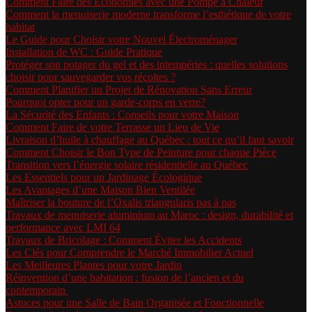
Comment Faire des Économies avec une Pompe à Chaleur
Comment la menuiserie moderne transforme l’esthétique de votre
habitat
Le Guide pour Choisir votre Nouvel Électroménager
Installation de WC : Guide Pratique
Protéger son potager du gel et des intempéries : quelles solutions
choisir pour sauvegarder vos récoltes ?
Comment Planifier un Projet de Rénovation Sans Erreur
Pourquoi opter pour un garde-corps en verre?
La Sécurité des Enfants : Conseils pour votre Maison
Comment Faire de votre Terrasse un Lieu de Vie
Livraison d’huile à chauffage au Québec : tout ce qu’il faut savoir
Comment Choisir le Bon Type de Peinture pour chaque Pièce
Transition vers l’énergie solaire résidentielle au Québec
Les Essentiels pour un Jardinage Écologique
Les Avantages d’une Maison Bien Ventilée
Maîtriser la bouture de l’Oxalis triangularis pas à pas
Travaux de menuiserie aluminium au Maroc : design, durabilité et
performance avec LMI 64
Travaux de Bricolage : Comment Éviter les Accidents
Les Clés pour Comprendre le Marché Immobilier Actuel
Les Meilleures Plantes pour votre Jardin
Réinvention d’une habitation : fusion de l’ancien et du
contemporain
Astuces pour une Salle de Bain Organisée et Fonctionnelle