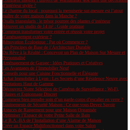
Comment intégrer l’univers de Warhammer 40k dans une décoration
d’intérieur stylée ?
Le charme du local : pourquoi la menuiserie sur-mesure est l’atout
maître de votre maison dans la Manche ?
Oxalis triangularis : le trésor pourpre des plantes d’intérieur
Rénover un studio de 14 m² : Guide pratique
Comment transformer votre entrée et réussir votre projet
d’aménagement extérieur ?
Rénovation Écologique : Par où Commencer ?
Les Principes de Base de l’Architecture Durable
Du Rêve à la Réalité : Concevoir un Plan de Maison Sur Mesure et
Personnalisé
Aménagement de Garage : Idées Pratiques et Créatives
Les Avantages de l’Immobilier Neuf
Conseils pour une Cuisine Fonctionnelle et Élégante
Achat Immobilier à Lyon : Les Secrets d’une Résidence Neuve avec
Prestations Haut de Gamme
Découvrez Notre Sélection de Caméras de Surveillance : Wi-Fi,
Filaires et Espionnage Discret
Comment bien prendre soin d’un garde-corps d’escalier en verre ?
Équipements de Sécurité Maison : Ce que vous Devez Savoir
Astuces de Rangement pour une Maison Organisée
Optimiser l’Espace de votre Petite Salle de Bain
Le B.A.-BA de l’Installation d’une Alarme de Maison
Créer un Espace Multifonctionnel dans votre Salon