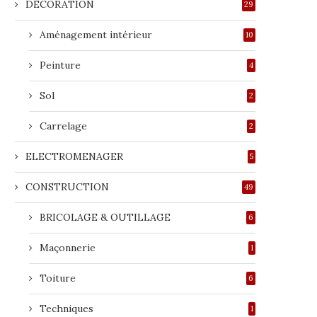
DÉCORATION
29
Aménagement intérieur
10
Peinture
4
Sol
2
Carrelage
2
ELECTROMENAGER
5
CONSTRUCTION
49
BRICOLAGE & OUTILLAGE
6
Maçonnerie
1
Toiture
6
Techniques
1