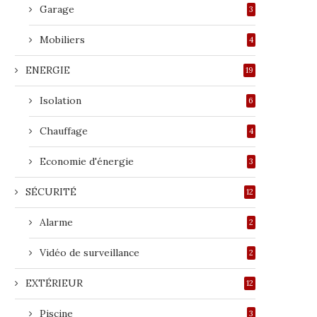
Garage
3
Mobiliers
4
ENERGIE
19
Isolation
6
Chauffage
4
Economie d'énergie
3
SÉCURITÉ
12
Alarme
2
Vidéo de surveillance
2
EXTÉRIEUR
12
Piscine
3