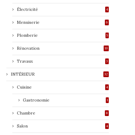
Électricité
4
Menuiserie
6
Plomberie
5
Rénovation
10
Travaux
3
INTÉRIEUR
32
Cuisine
4
Gastronomie
1
Chambre
8
Salon
4