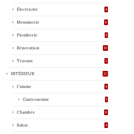
Électricité
4
Menuiserie
6
Plomberie
5
Rénovation
10
Travaux
3
INTÉRIEUR
32
Cuisine
4
Gastronomie
1
Chambre
8
Salon
4