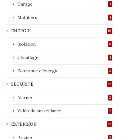
Garage
3
Mobiliers
4
ENERGIE
19
Isolation
6
Chauffage
4
Economie d'énergie
3
SÉCURITÉ
12
Alarme
2
Vidéo de surveillance
2
EXTÉRIEUR
12
Piscine
3