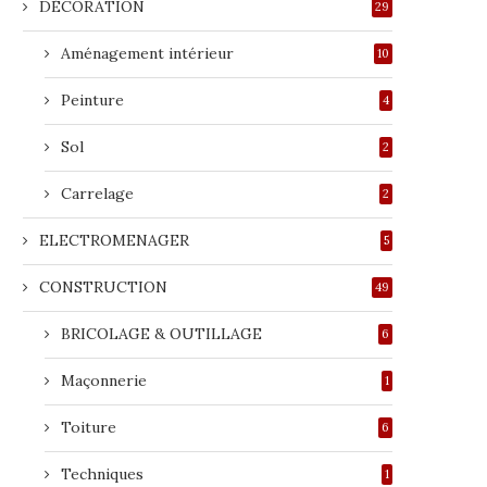
DÉCORATION
29
Aménagement intérieur
10
Peinture
4
Sol
2
Carrelage
2
ELECTROMENAGER
5
CONSTRUCTION
49
BRICOLAGE & OUTILLAGE
6
Maçonnerie
1
Toiture
6
Techniques
1